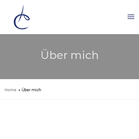
To
Na
Über mich
Home
Über mich