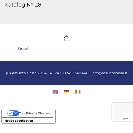
Katalog N° 28
Social
(C) Assunta Cassa 2024 - P.IVA IT02453340446 -
info@assuntacassa.it
Your Privacy Choices
Notice at collection